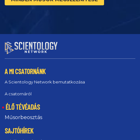
A MI CSATORNÁNK
A Scientology Network bemutatkozása
A csatornáról
ÉLŐ TÉVÉADÁS
Műsorbeosztás
SAJTÓHÍREK