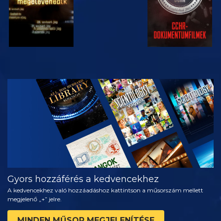
MŰSORNÉZÉS
A SOROZAT
RÉSZEI
Gyors hozzáférés a kedvencekhez
A kedvencekhez való hozzáadáshoz kattintson a műsorszám mellett
megjelenő „+” jelre.
MINDEN MŰSOR MEGJELENÍTÉSE