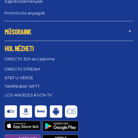
Sajtóközlemények
Promóciós anyagok
MŰSORAINK
HOL NÉZHETI
DIRECTV 320‑as csatorna
DIRECTV STREAM
AT&T U-VERSE
TAMPA BAY WFTT
LOS ANGELES KSCN-TV