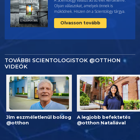
A Scientology választ ad az élet kérdéseire.
Olyan válaszokat, amelyek önnek is
működnek. Hiszen
ön
a Scientology tárgya.
Olvasson tovább
TOVÁBBI SCIENTOLOGISTOK @OTTHON
VIDEÓK
Jim eszméletlenül boldog
A legjobb befektetés
@otthon
@otthon Nataliával