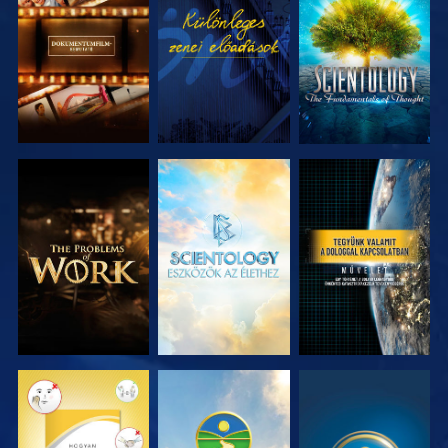
A SOROZAT
MŰSORNÉZÉS
A SOROZAT
RÉSZEI
RÉSZEI
A SOROZAT
A SOROZAT
MŰSORNÉZÉS
RÉSZEI
RÉSZEI
MŰSORNÉZÉS
MŰSORNÉZÉS
MŰSORNÉZÉS