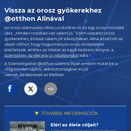
Vissza az orosz gyökerekhez
@otthon Alinával
Az orosz származású Alina Londonban él, és egy orosz mondást
idéz: „Minden rosszban van valami jó.” Ezért visszatér orosz
gyökereihez, és kisüt valami jót a konyhában. Alina azzal tölti az
idejét otthon, hogy hagyományos orosz receptekkel
kísérletezik, amihez az ötletet az egyik kedvenc könyve, a
Scientology: Az élet egy új nézőpontból
adta.
A
Scientologistok @otthon
számos olyan embert mutat be a
világ minden tájáról, akik biztonságban és jól
vannak, és sikeresek az életben.
TOVÁBBI INFORMÁCIÓK
Eléri az élete céljait?