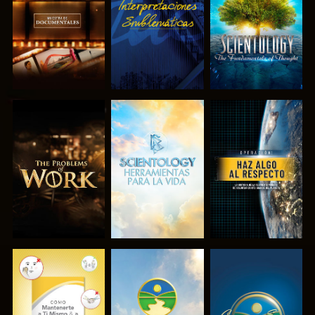
SERIES
SERIES
EXPLORA LAS
EXPLORA LAS
VE
SERIES
SERIES
VE
VE
VE