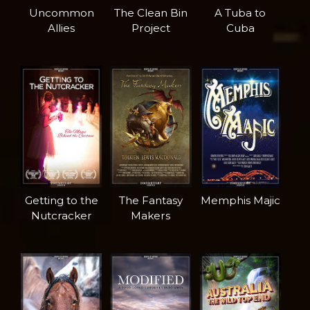
Uncommon
The Clean Bin
A Tuba to
Allies
Project
Cuba
Getting to the
The Fantasy
Memphis Majic
Nutcracker
Makers