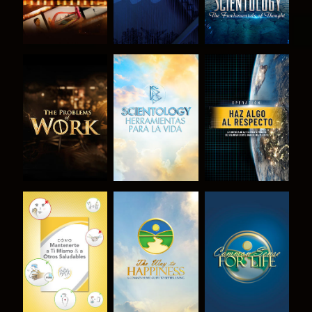
EXPLORA LAS
EXPLORA LAS
VE
SERIES
SERIES
VE
VE
VE