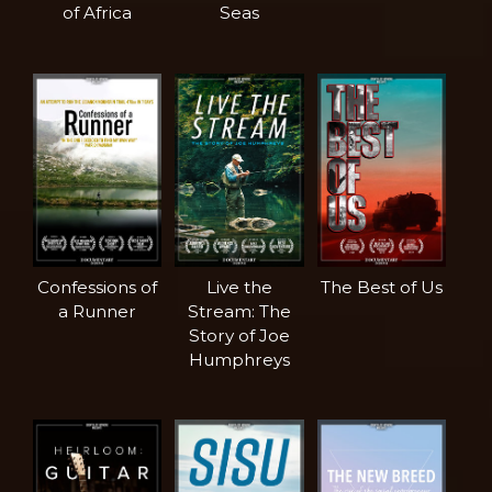
of Africa
Seas
Confessions of
Live the
The Best of Us
a Runner
Stream: The
Story of Joe
Humphreys