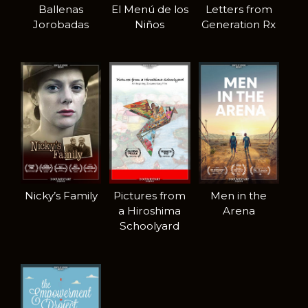
Ballenas
El Menú de los
Letters from
Jorobadas
Niños
Generation Rx
Nicky’s Family
Pictures from
Men in the
a Hiroshima
Arena
Schoolyard