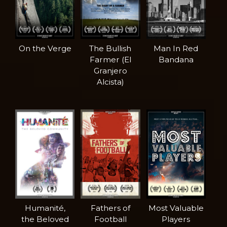
On the Verge
The Bullish
Man In Red
Farmer (El
Bandana
Granjero
Alcista)
Humanité,
Fathers of
Most Valuable
the Beloved
Football
Players