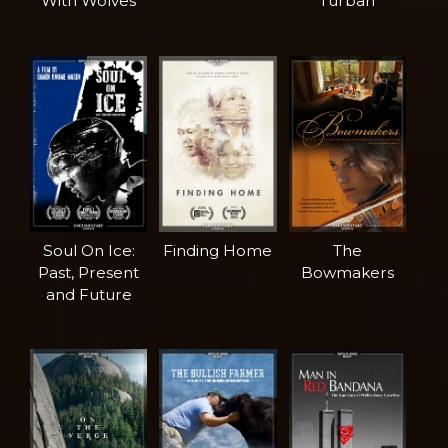
With Wolves
Turban
Soul On Ice:
Finding Home
The
Past, Present
Bowmakers
and Future