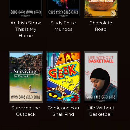
An Irish Story:
Siudy Entre
Chocolate
This Is My
Mundos
Road
Home
Surviving the
Geek, and You
Life Without
Outback
Shall Find
Basketball