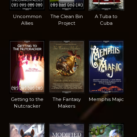
Uncommon
The Clean Bin
A Tuba to
Allies
Project
Cuba
Getting to the
The Fantasy
Memphis Majic
Nutcracker
Makers