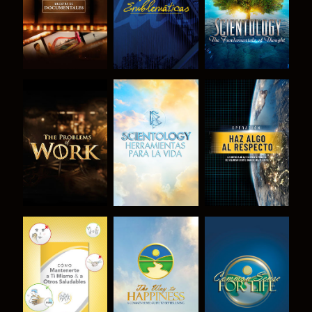
EXPLORA LAS
EXPLORA LAS
VE
SERIES
SERIES
VE
VE
VE