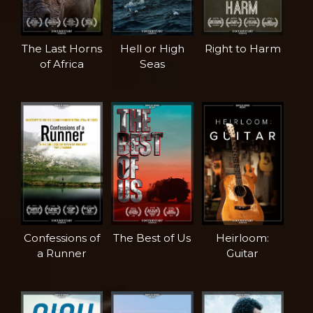
The Last Horns
Hell or High
Right to Harm
of Africa
Seas
Confessions of
The Best of Us
Heirloom:
a Runner
Guitar