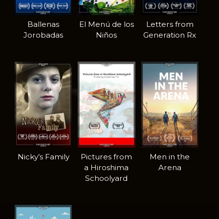
Ballenas
El Menú de los
Letters from
Jorobadas
Niños
Generation Rx
Nicky’s Family
Pictures from
Men in the
a Hiroshima
Arena
Schoolyard