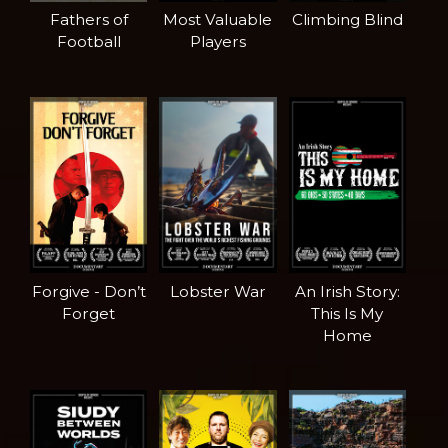
Fathers of
Most Valuable
Climbing Blind
Football
Players
Forgive - Don’t
Lobster War
An Irish Story:
Forget
This Is My
Home