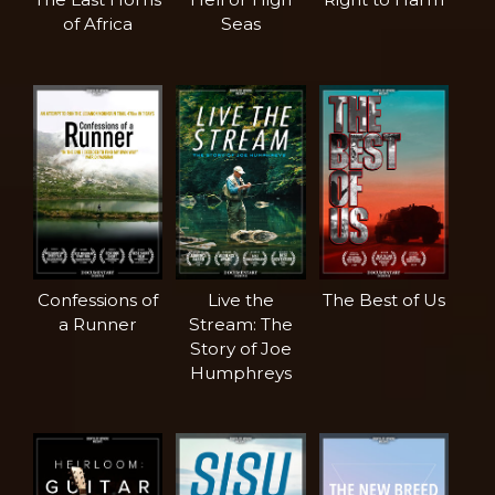
of Africa
Seas
Confessions of
Live the
The Best of Us
a Runner
Stream: The
Story of Joe
Humphreys