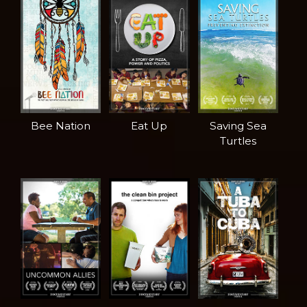
Bee Nation
Eat Up
Saving Sea
Turtles