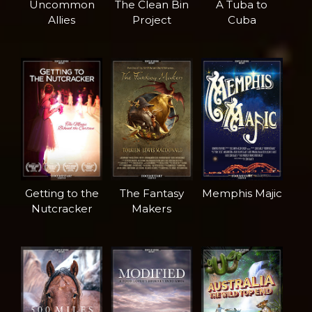
Uncommon
The Clean Bin
A Tuba to
Allies
Project
Cuba
Getting to the
The Fantasy
Memphis Majic
Nutcracker
Makers