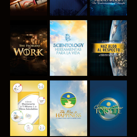
EXPLORA LAS
EXPLORA LAS
VE
SERIES
SERIES
VE
VE
VE