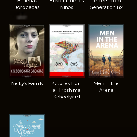
Ballenas
El Menú de los
Letters from
Jorobadas
Niños
Generation Rx
Nicky’s Family
Pictures from
Men in the
a Hiroshima
Arena
Schoolyard