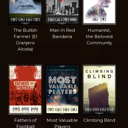
The Bullish
Man In Red
Humanité,
Farmer (El
Bandana
the Beloved
Granjero
Community
Alcista)
Fathers of
Most Valuable
Climbing Blind
Football
Players