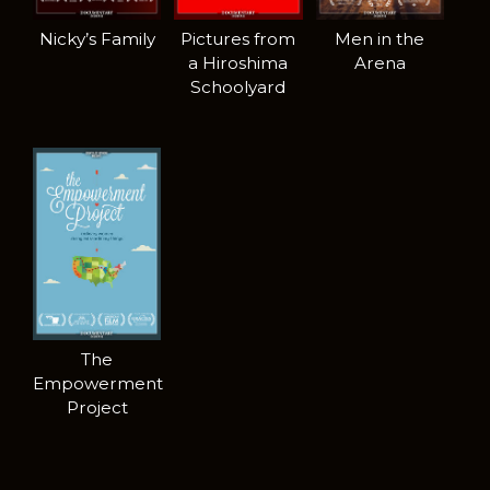
Nicky’s Family
Pictures from
Men in the
a Hiroshima
Arena
Schoolyard
The
Empowerment
Project