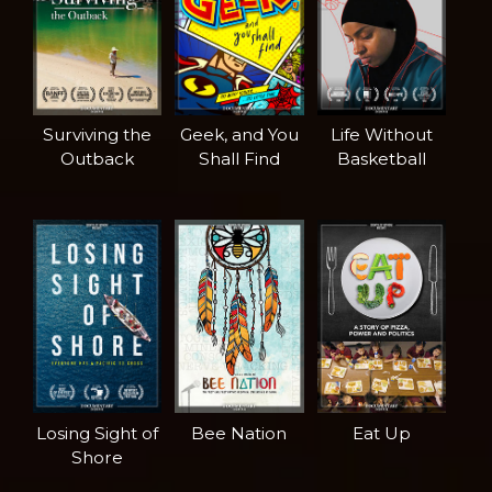
Surviving the
Geek, and You
Life Without
Outback
Shall Find
Basketball
Losing Sight of
Bee Nation
Eat Up
Shore