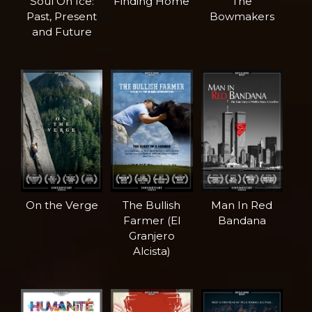
Soul On Ice:
Finding Home
The
Past, Present
Bowmakers
and Future
On the Verge
The Bullish
Man In Red
Farmer (El
Bandana
Granjero
Alcista)