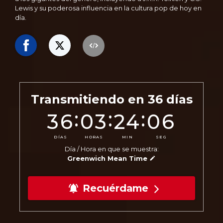
Lewis y su poderosa influencia en la cultura pop de hoy en
día.
Transmitiendo en
36
días
:
:
:
36
03
24
04
DÍAS
HORAS
MIN
SEG
Día / Hora en que se muestra:
Greenwich Mean Time
Recuérdame