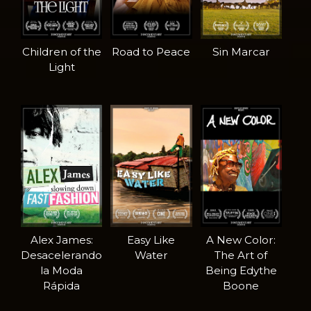
Children of the
Road to Peace
Sin Marcar
Light
Alex James:
Easy Like
A New Color:
Desacelerando
Water
The Art of
la Moda
Being Edythe
Rápida
Boone