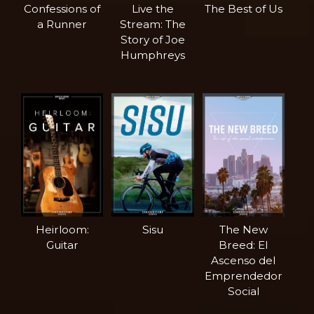
Confessions of
Live the
The Best of Us
a Runner
Stream: The
Story of Joe
Humphreys
Heirloom:
Sisu
The New
Guitar
Breed: El
Ascenso del
Emprendedor
Social