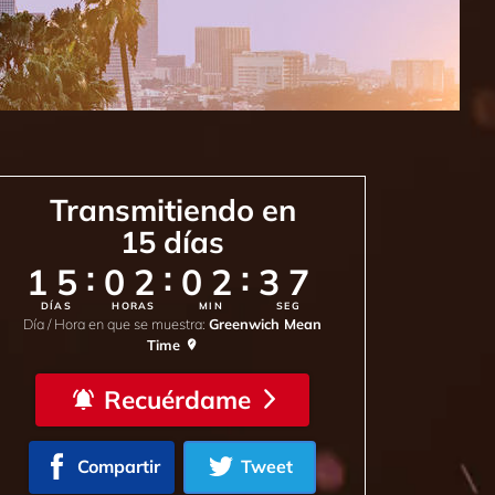
Transmitiendo en
15
días
:
:
:
15
02
02
35
DÍAS
HORAS
MIN
SEG
Día / Hora en que se muestra:
Greenwich Mean
Time
Recuérdame
Compartir
Tweet