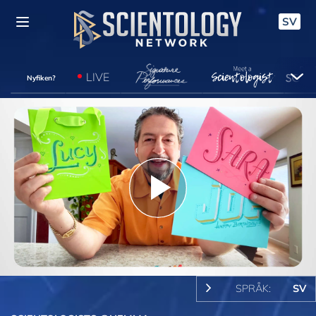
SV
LIVE
Nyfiken?
Play
Video
SPRÅK:
SV