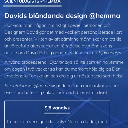
SCIENTOLOGISTS @HEMMA
Davids bländande design @hemma
Hur visar man någon hur riktigt speciell personen är?
Designern David gör det med vackert personaliserade kort
och presenter. Vikten av att påminna människor om att de
är värdefulla återspeglar en förståelse av människans
natur som David lärt sig genom att läsa boken
Självanalys
.
Använd processerna i
Självanalys
så lite som en halvtimme
om dagen i två veckor så kan du markant höja dig på Den
emotionella Tonskalan och dra dig ur nästan vad som helst.
Scientologists @home
visar de många människor världen
över som håller sig säkra, friska och blomstrar i livet.
Självanalys
Känner du verkligen dig själv? Nu kan du det, med