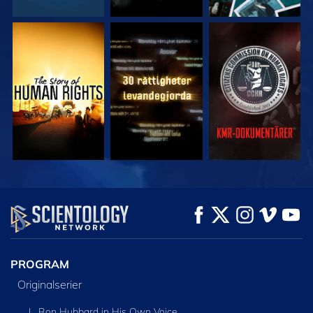
TITTA
TITTA
TITTA
TITTA
TITTA
UTFORSKA
SERIEN
PROGRAM
Originalserier
L. Ron Hubbard in His Own Voice