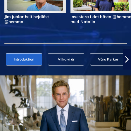
Jim jublar helt hejdlöst
Investera i det bästa @hemm
@hemma
med Natalia
Introduktion
Vilka vi är
Våra Kyrkor