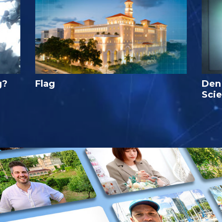
g?
Flag
Den
Sci