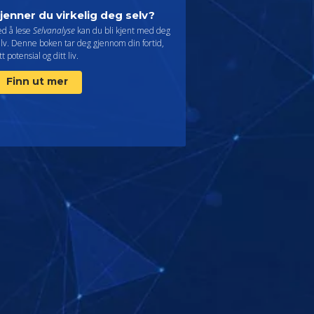
jenner du virkelig deg selv?
ed å lese
Selvanalyse
kan du bli kjent med deg
lv. Denne boken tar deg gjennom din fortid,
tt potensial og ditt liv.
Finn ut mer