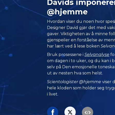
Davids imponere
@hjemme
Hvordan viser du noen hvor spesie
Designer David gjør det med vak
gaver. Viktigheten av å minne fol
gjenspeiler en forståelse av me
har lært ved å lese boken
Selvan
Bruk prosessene i
Selvanalyse
fo
om dagen i to uker, og du kan i 
selv på Den emosjonelle toneska
ut av nesten hva som helst.
Scientologister @hjemme
viser
hele kloden som holder seg trygg
i livet.