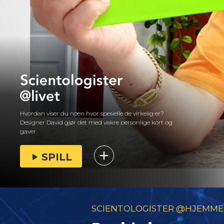
Hvordan viser du noen hvor spesielle de virkelig er?
Designer David gjør det med vakre personlige kort og
gaver.
SPILL
SCIENTOLOGISTER @HJEMME