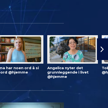
ma har noen ord å si
Angelica nyter det
To
 ord @hjemme
grunnleggende i livet
@h
@hjemme