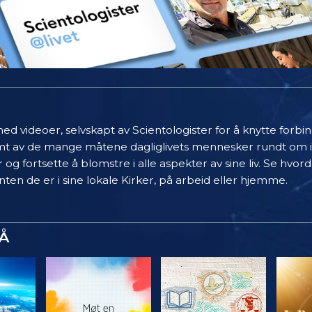
ed videoer, selvskapt av Scientologister for å knytte forb
limt av de mange måtene dagliglivets mennesker rundt om 
 og fortsette å blomstre i alle aspekter av sine liv. Se hvo
ten de er i sine lokale Kirker, på arbeid eller hjemme.
Å