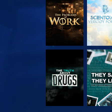
UTFORSK SERIEN
SE
SE
SE