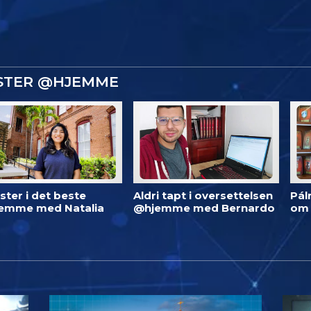
ISTER @HJEMME
ster i det beste
Aldri tapt i oversettelsen
Pál
emme med Natalia
@hjemme med Bernardo
om