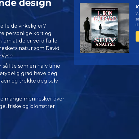
nde design
K
V
se
di
lle de virkelig er?
re personlige kort og
k om at de er verdifulle
nneskets natur som David
alyse
.
r så lite som en halv time
betydelig grad heve deg
laen og trekke deg selv
 de mange mennesker over
e, friske og blomstrer