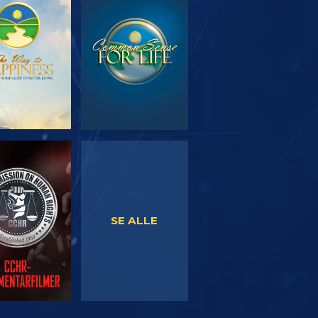
RSK SERIEN
SE
SE
SE
SE ALLE