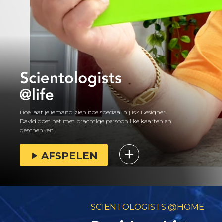
Hoe laat je iemand zien hoe speciaal hij is? Designer
David doet het met prachtige persoonlijke kaarten en
geschenken.
AFSPELEN
SCIENTOLOGISTS @HOME