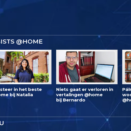
GISTS @HOME
steer in het beste
Niets gaat er verloren in
Pál
me bij Natalia
vertalingen @home
woo
bij Bernardo
@h
U