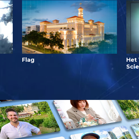
Flag
Het 
Sci