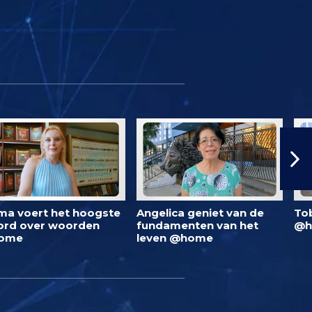
ma voert het hoogste
Angelica geniet van de
To
rd over woorden
fundamenten van het
@h
ome
leven @home