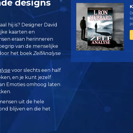
nde designs
K
D
ke
p
al hij is? Designer David
ijke kaarten en
nsen eraan herinneren
 begrip van de menselijke
 door het boek
ZelfAnalyse
alyse
voor slechts een half
en, en je kunt jezelf
van Emoties omhoog laten
kken.
mensen uit de hele
zond blijven en die het