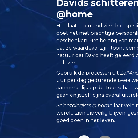
Davids schittere
@home
Hoe laat je iemand zien hoe specia
doet het met prachtige persoonl
geschenken. Het belang van me
dat ze waardevol zijn, toont een
natuur dat David heeft geleerd
te lezen.
Gebruik de processen uit
ZelfAn
uur per dag gedurende twee wek
aanmerkelijk op de Toonschaal 
gaan en jezelf bijna overal uittre
Scientologists @home
laat vele 
wereld zien die veilig blijven, ge
goed doen in het leven.