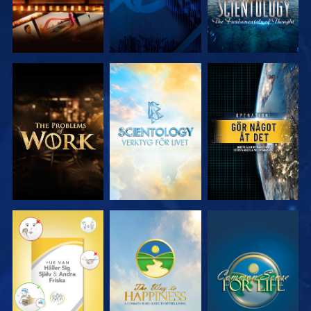
UTFORSKA
UTFORSKA
TITTA
SERIEN
SERIEN
TITTA
TITTA
TITTA