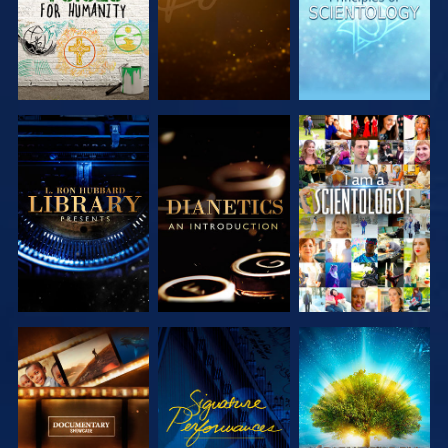
UTFORSKA
UTFORSKA
TITTA
SERIEN
SERIEN
UTFORSKA
TITTA
UTFORSKA
SERIEN
SERIEN