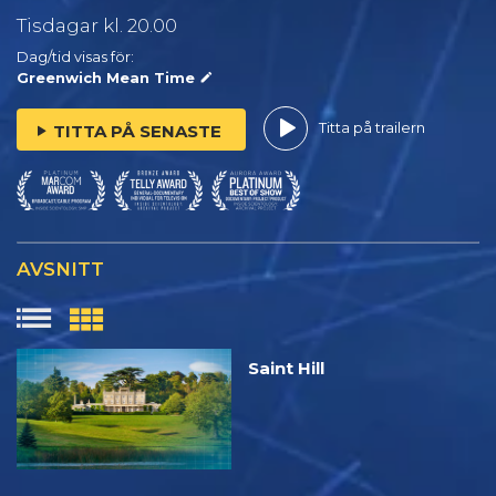
Tisdagar
kl. 20.00
Dag/tid visas för:
Greenwich Mean Time
Titta på trailern
TITTA PÅ SENASTE
AVSNITT
Saint Hill