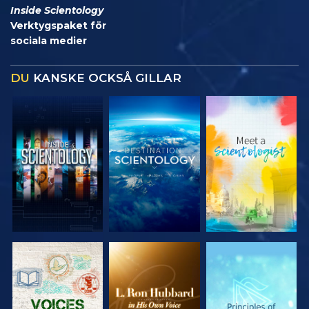
Inside Scientology
Verktygspaket för
sociala medier
DU
KANSKE OCKSÅ GILLAR
UTFORSKA
UTFORSKA
UTFORSKA
SERIEN
SERIEN
SERIEN