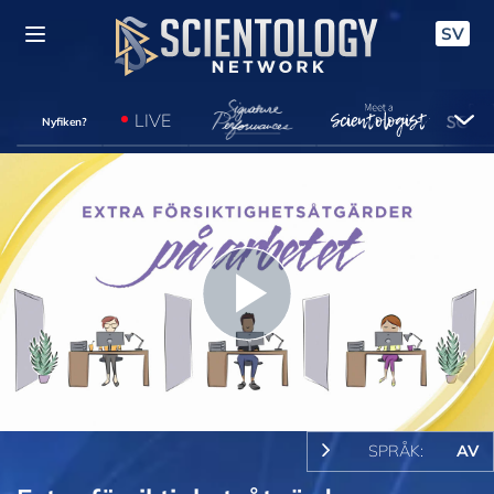
SV
LIVE
Nyfiken?
Play
Video
SPRÅK:
AV