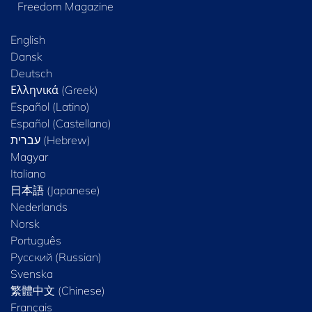
Freedom Magazine
English
Dansk
Deutsch
Ελληνικά (Greek)
Español (Latino)
Español (Castellano)
Magyar
Italiano
日本語 (Japanese)
Nederlands
Norsk
Português
Русский (Russian)
Svenska
繁體中文 (Chinese)
Français