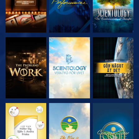
UTFORSKA
UTFORSKA
TITTA
SERIEN
SERIEN
TITTA
TITTA
TITTA