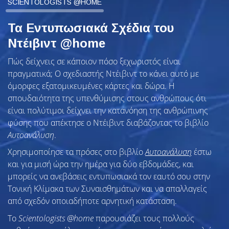
SCIENTOLOGISTS @HOME
Τα Εντυπωσιακά Σχέδια του
Ντέιβιντ @home
Πώς δείχνεις σε κάποιον πόσο ξεχωριστός είναι
πραγματικά; Ο σχεδιαστής Ντέιβιντ το κάνει αυτό με
όμορφες εξατομικευμένες κάρτες και δώρα. Η
σπουδαιότητα της υπενθύμισης στους ανθρώπους ότι
είναι πολύτιμοι δείχνει την κατανόηση της ανθρώπινης
φύσης που απέκτησε ο Ντέιβιντ διαβάζοντας το βιβλίο
Αυτοανάλυση
.
Χρησιμοποίησε τα πρόσες στο βιβλίο
Αυτοανάλυση
έστω
και για μισή ώρα την ημέρα για δύο εβδομάδες, και
μπορείς να ανεβάσεις εντυπωσιακά τον εαυτό σου στην
Τονική Κλίμακα των Συναισθημάτων και να απαλλαγείς
από σχεδόν οποιαδήποτε αρνητική κατάσταση.
To
Scientologists @home
παρουσιάζει τους πολλούς