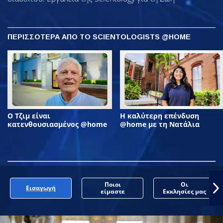
ΠΕΡΙΣΣΟΤΕΡΑ ΑΠΟ ΤΟ SCIENTOLOGISTS @HOME
Ο Τζιμ είναι
Η καλύτερη επένδυση
κατενθουσιασμένος @home
@home με τη Νατάλια
Ποιοι
Οι
Εισαγωγή
είμαστε
Εκκλησίες μας