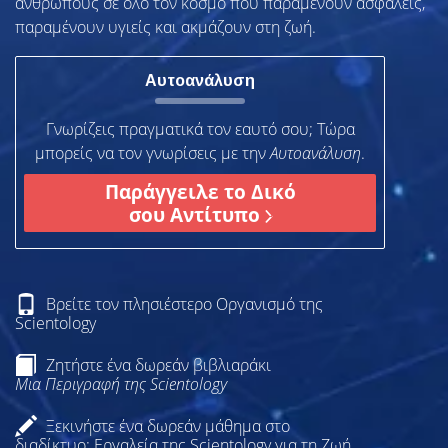
ανθρώπους σε όλο τον κόσμο που παραμένουν ασφαλείς,
παραμένουν υγιείς και ακμάζουν στη ζωή.
Αυτοανάλυση
Γνωρίζεις πραγματικά τον εαυτό σου; Τώρα
μπορείς να τον γνωρίσεις µε την
Αυτοανάλυση
.
Παράγγειλε το Δικό
σου Αντίτυπο
Βρείτε τον πλησιέστερο Οργανισμό της
Scientology
Ζητήστε ένα δωρεάν βιβλιαράκι
Μια Περιγραφή της Scientology
Ξεκινήστε ένα δωρεάν μάθημα στο
διαδίκτυο: Εργαλεία της Scientology για τη Ζωή