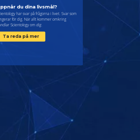
ppnår du dina livsmål?
ientology har svar på frågorna i livet. Svar som
ngerar för dig. När allt kommer omkring
andlar Scientology om
dig
.
Ta reda på mer