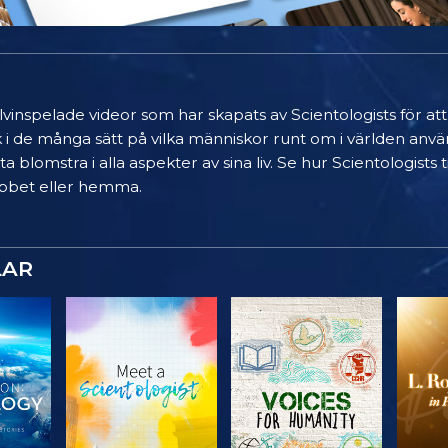
älvinspelade videor som har skapats av Scientologists för at
k i de många sätt på vilka människor runt om i världen anvä
a blomstra i alla aspekter av sina liv. Se hur Scientologists
 jobbet eller hemma.
LAR