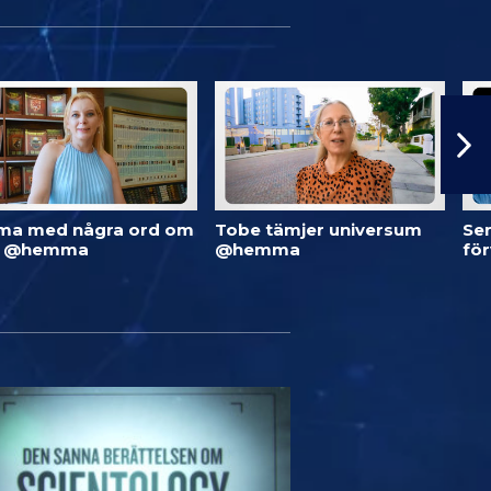
ma med några ord om
Tobe tämjer universum
Ser
d @hemma
@hemma
fö