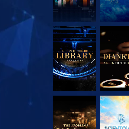
UTFORSKA
UTFORS
SERIEN
SERIE
UTFORSKA
TITTA
SERIEN