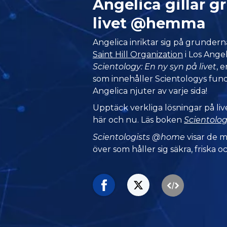
Angelica gillar g
livet @hemma
Angelica inriktar sig på grunderna 
Saint Hill Organization
i Los Ange
Scientology: En ny syn på livet
, 
som innehåller Scientologys fu
Angelica njuter av varje sida!
Upptäck verkliga lösningar på li
här och nu. Läs boken
Scientolog
Scientologists @home
visar de 
över som håller sig säkra, friska oc