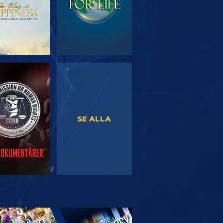
TITTA
TITTA
SE ALLA
TFORSKA
SERIEN