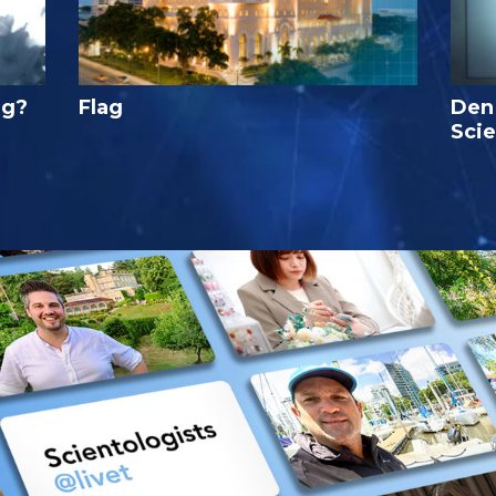
ig?
Flag
Den
Sci