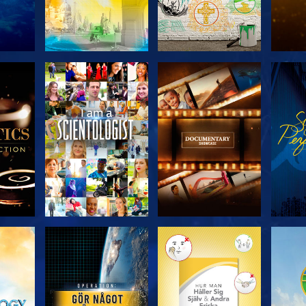
KA
UTFORSKA
UTFORSKA
U
N
SERIEN
SERIEN
UTFORSKA
UTFORSKA
U
SERIEN
SERIEN