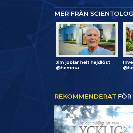
MER FRÅN SCIENTOLO
Jim jublar helt hejdlöst
Inve
@hemma
@he
REKOMMENDERAT
FÖR 