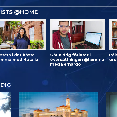
GISTS @HOME
stera i det bästa
Går aldrig förlorat i
Pál
mma med Natalia
översättningen @hemma
or
med Bernardo
DIG