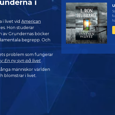
runderna i
U
Sc
fu
h
i livet vid
American
les. Hon studerar
en av Grundernas böcker
ndamentala begrepp. Och
vets problem som fungerar
y: En ny syn på livet
.
många människor världen
h blomstrar i livet.