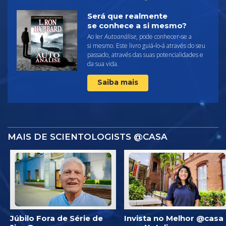
Será que realmente
se conhece a si mesmo?
Ao ler
Autoanálise
, pode conhecer‑se a
si mesmo. Este livro guiá‑lo‑á através do seu
passado, através das suas potencialidades e
da sua vida.
Saiba mais
MAIS DE SCIENTOLOGISTS @CASA
Júbilo Fora de Série de
Invista no Melhor @casa