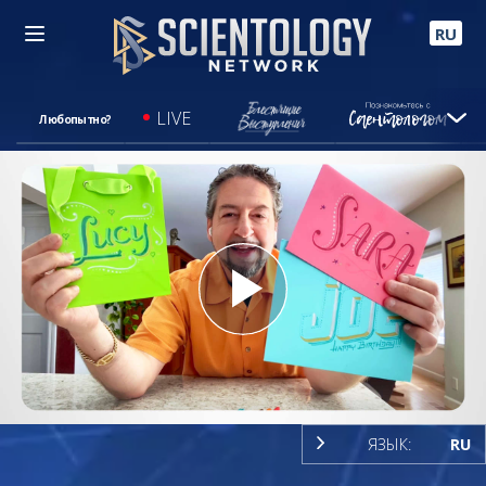
RU
LIVE
Любопытно?
Play
Video
ЯЗЫК:
RU