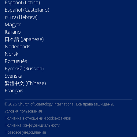
Español (Latino)
Español (Castellano)
Magyar
Italiano
日本語 (Japanese)
Nederlands
Norsk
Português
Русский (Russian)
Svenska
繁體中文 (Chinese)
Français
© 2026 Church of Scientology International. Все права защищены.
Условия пользования
Политика в отношении cookie-файлов
Политика конфиденциальности
Правовое уведомление