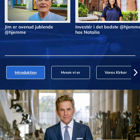
Jim er ovenud jublende
Investér i det bedste @hjemm
@hjemme
hos Natalia
Introduktion
Hvem vi er
Vores Kirker