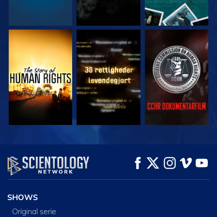
SE
SE
SE
SE
SE
UDFORSK SERIEN
SHOWS
Original serie