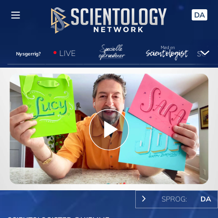
DA
LIVE
Nysgerrig?
Play
Video
SPROG:
DA