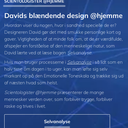
SCIENTOLOGISTER @HJEMME
Davids blændende design @hjemme
Hvordan viser du nogen, hvor i sandhed specielle de er?
Designeren David gør det med smukke personlige kort og
gaver. Vigtigheden af at minde folk om, at de er værdifulde,
afspejler en forståelse af den menneskelige natur, som
David lærte ved at læse bogen
Selvanalyse
.
Hvis man bruger processerne i
Selvanalyse
i så lidt som en
halv time om dagen i to uger, kan man løfte sig selv
markant op på den Emotionelle Toneskala og trække sig ud
af næsten hvad som helst.
Scientologister @hjemme
præsenterer de mange
mennesker verden over, som forbliver trygge, forbliver
raske og trives i livet.
Selvanalyse