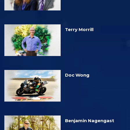
Terry Morrill
Doc Wong
Benjamin Nagengast