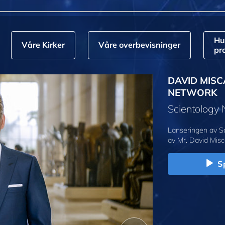
Hu
Våre Kirker
Våre overbevisninger
pr
DAVID MISC
NETWORK
Scientology
Lanseringen av S
av Mr. David Misc
Sp