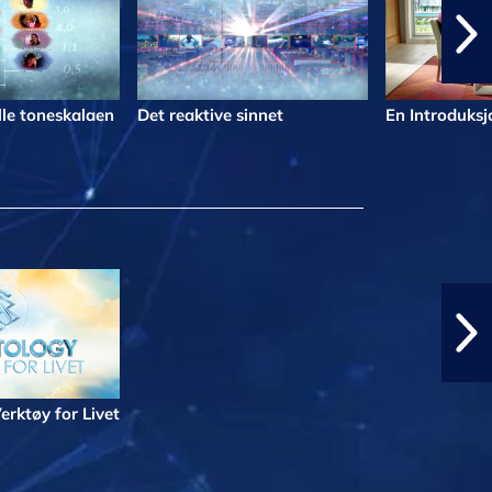
le toneskalaen
Det reaktive sinnet
En Introduksjo
erktøy for Livet