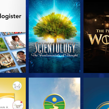
 SERIEN
SE
UTFORSK
 SERIEN
SE
S