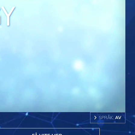
SPRÅK:
AV