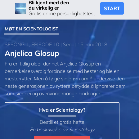
Bli kjent med den
du virkelig er
START
Gratis online personlighetstest
MØT EN SCIENTOLOGIST
SESONG 1, EPISODE 10 | Sendt 15. mai 2018
Anjelica Glosup
Fra en tidlig alder dannet Anjelica Glosup en
bemerkelsesverdig forbindelse med hester og ble en
mesterrytter. Men å følge sin drøm om å undervise den
neste generasjonen av ryttere betydde å ignorerer dem
som sier nei og overvinne mange hindringer.
Hva er Scientology?
Bestill et gratis hefte
En beskrivelse av Scientology