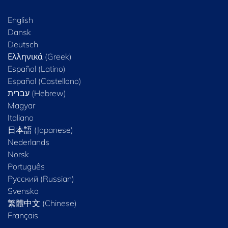
English
Dansk
Deutsch
Ελληνικά (Greek)
Español (Latino)
Español (Castellano)
Magyar
Italiano
日本語 (Japanese)
Nederlands
Norsk
Português
Русский (Russian)
Svenska
繁體中文 (Chinese)
Français