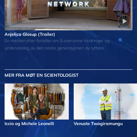
Anjelica Glosup (Trailer)
En mesterrytter forteller om å overvinne hindringer og
undervisning av den neste generasjonen av ryttere.
MER
FRA MØT EN SCIENTOLOGIST
Iccio og Michele Leonelli
Venuste Twagiramungu