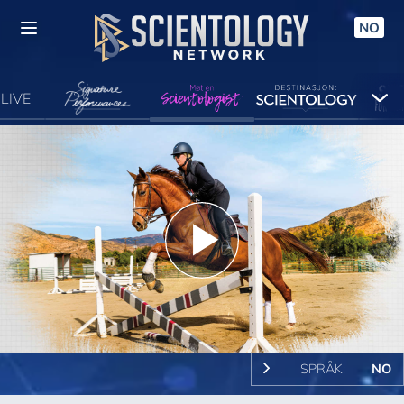
NO
LIVE
Play
Video
SPRÅK:
NO