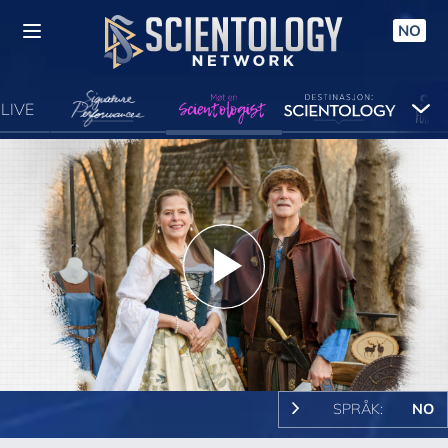
NO
LIVE
Play
Video
SPRÅK:
NO