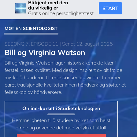
Bli kjent med den
du virkelig er
START
Gratis online personlighetstest
MØT EN SCIENTOLOGIST
SESONG 7, EPISODE 11 | Sendt 12. august 2025
Bill og Virginia Watson
Bill og Virginia Watson lager historisk korrekte klær i
førsteklasses kvalitet. Med design inspirert av alt fra de
mørke århundrene til renessansen og videre, fremmer
paret tradisjonelle kvaliteter innen håndverk og støtter et
fellesskap av håndverkere.
Online-kurset i Studieteknologien
Hemmeligheten til å studere hvilket som helst
emne og anvende det med vellykket utfall.