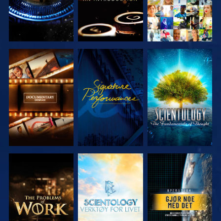
UTFORSK
SE
UTFORSK
SERIEN
SERIEN
UTFORSK
UTFORSK
SE
SERIEN
SERIEN