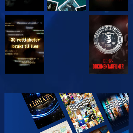
SE
SE
SE
SE
UTFORSK
SERIEN