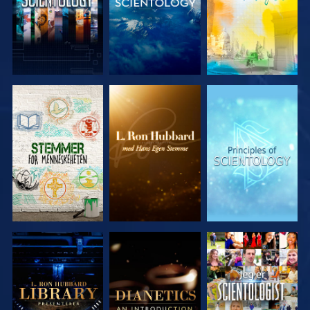
UTFORSK
UTFORSK
UTFORSK
SERIEN
SERIEN
SERIEN
UTFORSK
UTFORSK
SE
SERIEN
SERIEN