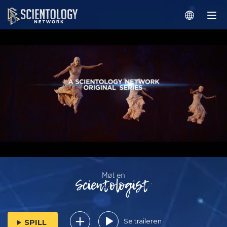
Se traileren
SPILL