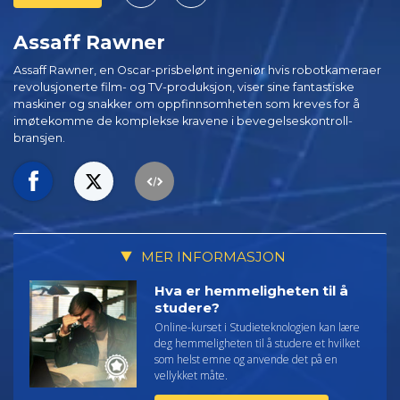
Assaff Rawner
Assaff Rawner, en Oscar-prisbelønt ingeniør hvis robotkameraer
revolusjonerte film- og TV-produksjon, viser sine fantastiske
maskiner og snakker om oppfinnsomheten som kreves for å
imøtekomme de komplekse kravene i bevegelseskontroll-
bransjen.
MER INFORMASJON
Hva er hemmeligheten til å
studere?
Online-kurset i Studieteknologien kan lære
deg hemmeligheten til å studere et hvilket
som helst emne og anvende det på en
vellykket måte.