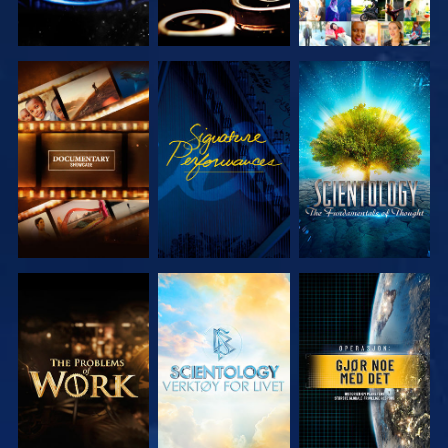
UTFORSK
SE
UTFORSK
SERIEN
SERIEN
UTFORSK
UTFORSK
SE
SERIEN
SERIEN