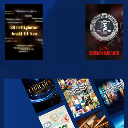
SE
SE
SE
SE
UTFORSK
SERIEN