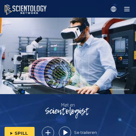
Se traileren
SPILL