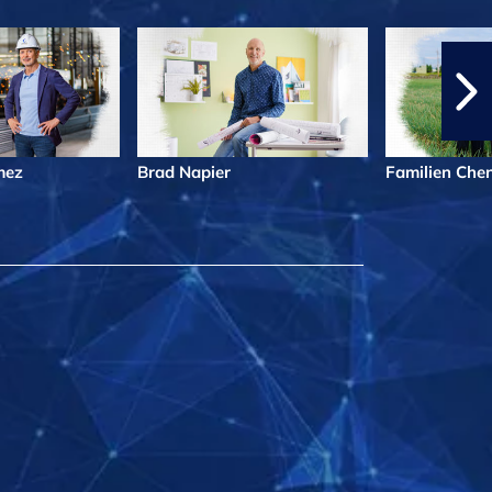
mez
Brad Napier
Familien Che