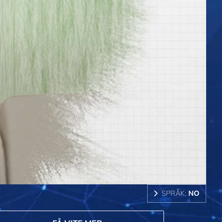
SPRÅK:
NO