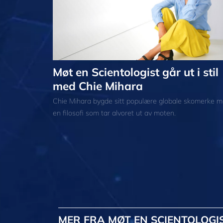
Møt en Scientologist går ut i stil
med Chie Mihara
Chie Mihara bygde sitt populære globale skomerke 
en filosofi som tar alvoret ut av moten.
MER
FRA MØT EN SCIENTOLOGI