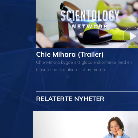
Chie Mihara (Trailer)
Chie Mihara bygde sitt globale skomerke med en
filosofi som tar alvoret ut av moten.
RELATERTE NYHETER