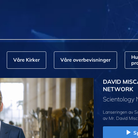
Hu
Våre Kirker
Våre overbevisninger
pr
DAVID MISC
NETWORK
Scientology
Lanseringen av S
av Mr. David Misc
Sp