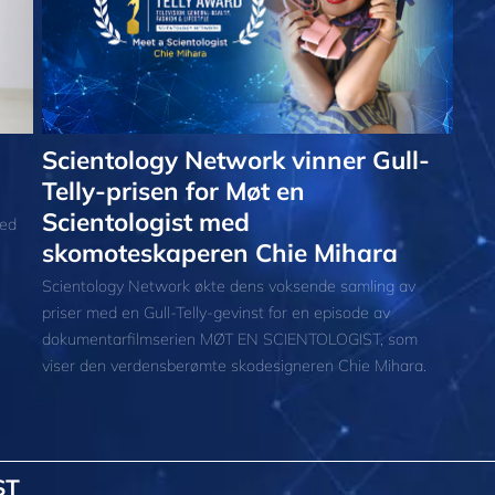
Scientology Network vinner Gull-
Telly-prisen for Møt en
Scientologist med
med
skomoteskaperen Chie Mihara
Scientology Network økte dens voksende samling av
priser med en Gull-Telly-gevinst for en episode av
dokumentarfilmserien MØT EN SCIENTOLOGIST, som
viser den verdensberømte skodesigneren Chie Mihara.
ST