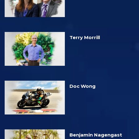
Terry Morrill
Doc Wong
Benjamin Nagengast