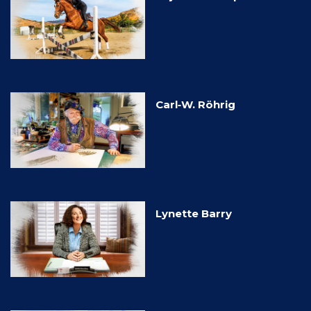
Carl‑W. Röhrig
Lynette Barry