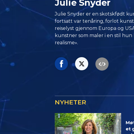
Julie Snyder
Julie Snyder er en skotskfødt k
fortsatt var tenåring, forlot kuns
reiselyst gjennom Europa og USA
kunstner som maler i en stil hun
realisme».
NYHETER
Møt
et 