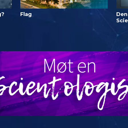
g?
Flag
Den
Sci