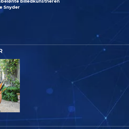
sbelønte billedkunstneren
ie Snyder
R