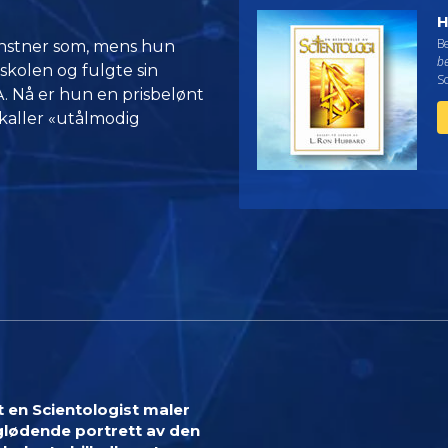
H
B
unstner som, mens hun
be
tskolen og fulgte sin
Sc
. Nå er hun en prisbelønt
 kaller «utålmodig
 en Scientologist maler
glødende portrett av den