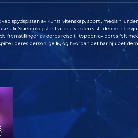
k ved spydspissen av kunst, vitenskap, sport , medisin, un
er uke blir Scientologister fra hele verden vist i denne inte
de fremstillinger av deres reise til toppen av deres felt me
spilte i deres personlige liv, og hvordan det har hjulpet dem