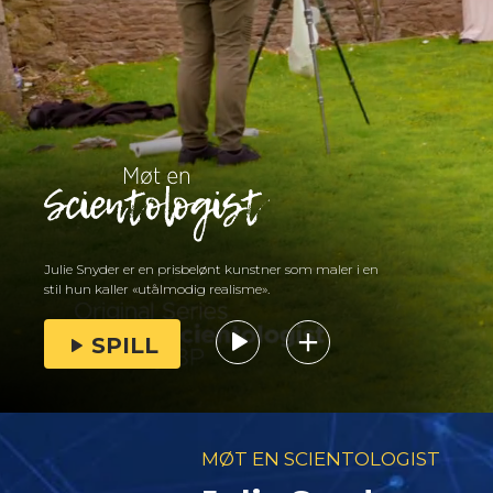
Julie Snyder er en prisbelønt kunstner som maler i en
stil hun kaller «utålmodig realisme».
SPILL
MØT EN SCIENTOLOGIST