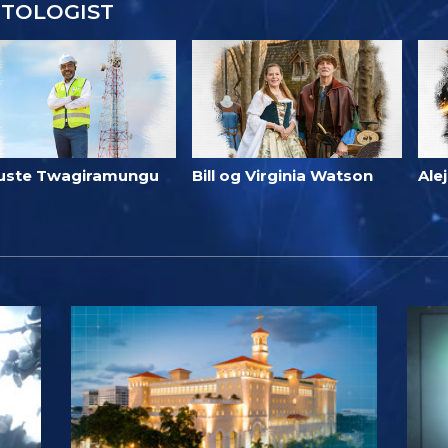
NTOLOGIST
uste Twagiramungu
Bill og Virginia Watson
Ale