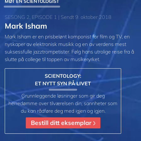
MØT EN SCIENTOLOGIST
SESONG 2, EPISODE 1 | Sendt 9. oktober 2018
Mark Isham
Mark Isham er en prisbelønt komponist for film og TV, en
nyskaper av elektronisk musikk og en av verdens mest
suksessfulle jazztrompetister. Følg hans utrolige reise fra å
slutte på college til toppen av musikeryrket.
SCIENTOLOGY:
ET NYTT SYN PÅ LIVET
Grunnleggende løsninger som gir deg
herredømme over tilværelsen din, sannheter som
du kan rådføre deg med igjen og igjen.
Bestill ditt eksemplar