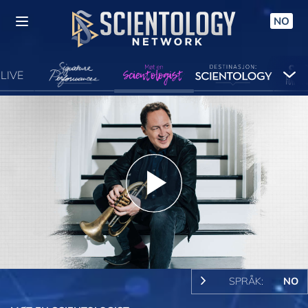
NO
LIVE
Play
Video
SPRÅK:
NO