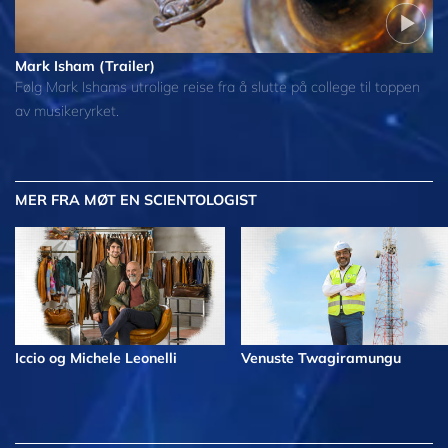
Mark Isham (Trailer)
Følg Mark Ishams utrolige reise fra å slutte på college til toppen
av musikeryrket.
MER
FRA MØT EN SCIENTOLOGIST
Iccio og Michele Leonelli
Venuste Twagiramungu