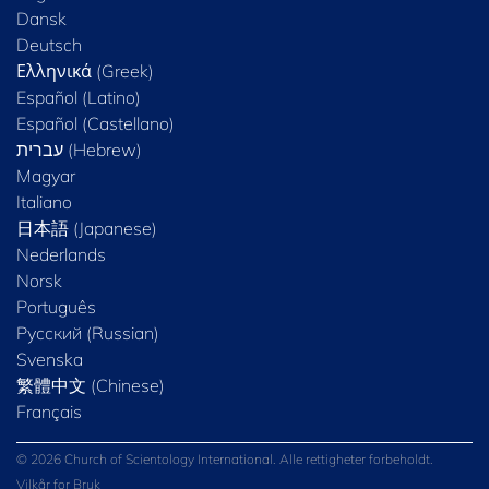
Dansk
Deutsch
Ελληνικά (Greek)
Español (Latino)
Español (Castellano)
Magyar
Italiano
日本語 (Japanese)
Nederlands
Norsk
Português
Русский (Russian)
Svenska
繁體中文 (Chinese)
Français
© 2026 Church of Scientology International. Alle rettigheter forbeholdt.
Vilkår for Bruk