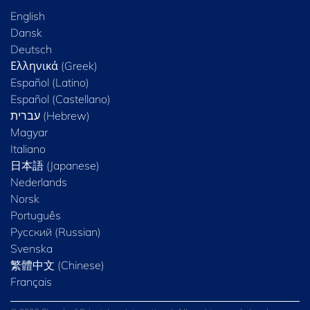
English
Dansk
Deutsch
Ελληνικά (Greek)
Español (Latino)
Español (Castellano)
Magyar
Italiano
日本語 (Japanese)
Nederlands
Norsk
Português
Русский (Russian)
Svenska
繁體中文 (Chinese)
Français