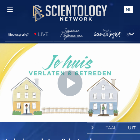
NL
LIVE
Nieuwsgierig?
Play
Video
TAAL:
UIT