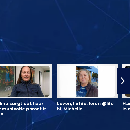
lína zorgt dat haar
Leven, liefde, leren @life
Ha
municatie paraat is
bij Michelle
in 
fe