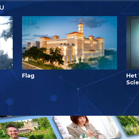
U
Flag
Het 
Sci