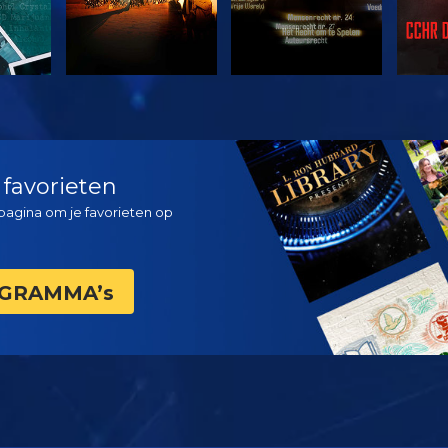
KIJK
KIJK
VERK
 favorieten
agina om je favorieten op
OGRAMMA’s