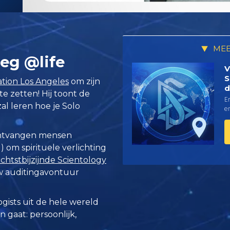
MEE
eg @life
V
S
tion Los Angeles
om zijn
d
e zetten! Hij toont de
Er
al leren hoe je Solo
e
 ontvangen mensen
 om spirituele verlichting
ichtstbijzijnde Scientology
 auditingavontuur
ogists uit de hele wereld
en gaat:
persoonlijk,