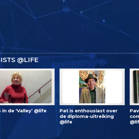
ISTS @LIFE
is in de ‘Valley’ @life
Pat is enthousiast over
Pav
de diploma-uitreiking
com
@life
@li