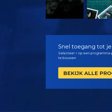
KIJK
KIJK
Snel toegang tot je
Selecteer + op een programma-p
te bouwen
BEKIJK ALLE PR