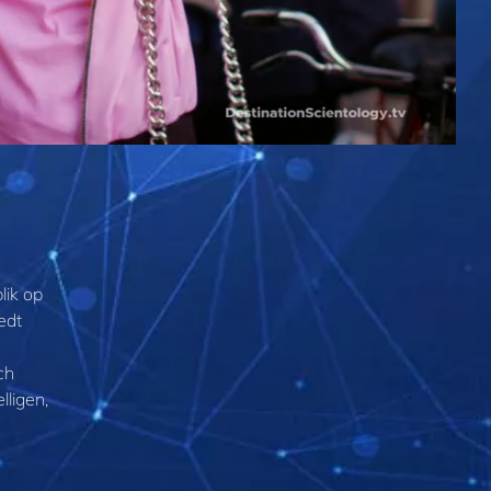
lik op
edt
ch
ligen,