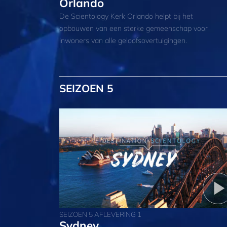
Orlando
De Scientology Kerk Orlando helpt bij het
opbouwen van een sterke gemeenschap voor
inwoners van alle geloofsovertuigingen.
SEIZOEN 5
SEIZOEN 5 AFLEVERING 1
Sydney