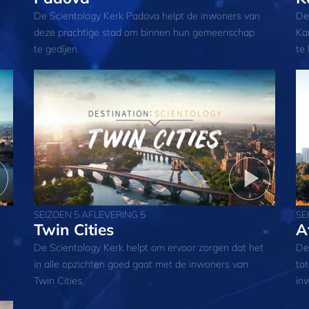
De Scientology Kerk Padova helpt de inwoners van
De
deze prachtige stad om binnen hun gemeenschap
Ka
te gedijen.
te
SEIZOEN 5 AFLEVERING 5
SE
Twin Cities
A
De Scientology Kerk helpt om ervoor zorgen dat het
De
in alle opzichten goed gaat met de inwoners van
to
Twin Cities.
in