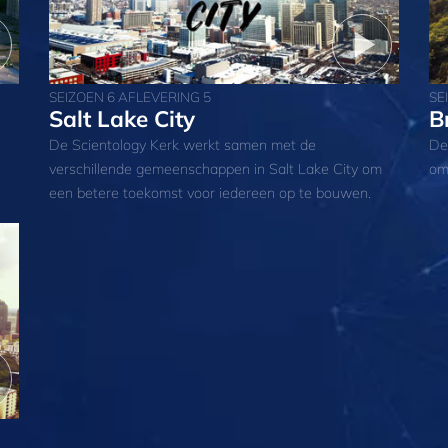
SEIZOEN 6 AFLEVERING 5
SE
Salt Lake City
B
De Scientology Kerk werkt samen met de
De
verschillende gemeenschappen in Salt Lake City om
om
een betere toekomst voor iedereen op te bouwen.