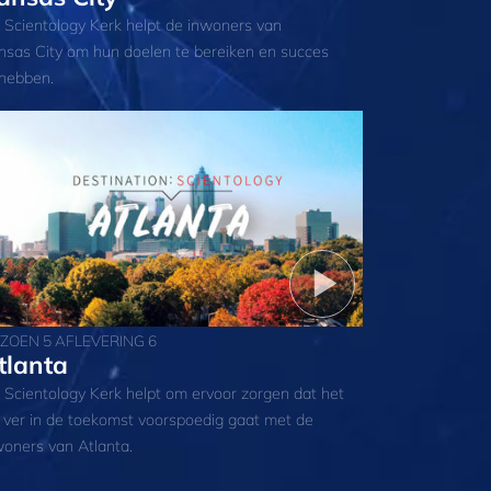
 Scientology Kerk helpt de inwoners van
nsas City om hun doelen te bereiken en succes
 hebben.
IZOEN 5 AFLEVERING 6
tlanta
 Scientology Kerk helpt om ervoor zorgen dat het
t ver in de toekomst voorspoedig gaat met de
woners van Atlanta.