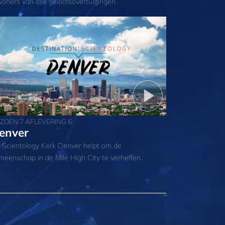
woners van alle geloofsovertuigingen.
IZOEN 7 AFLEVERING 6
enver
 Scientology Kerk Denver helpt om de
meenschap in de Mile High City te verheffen.