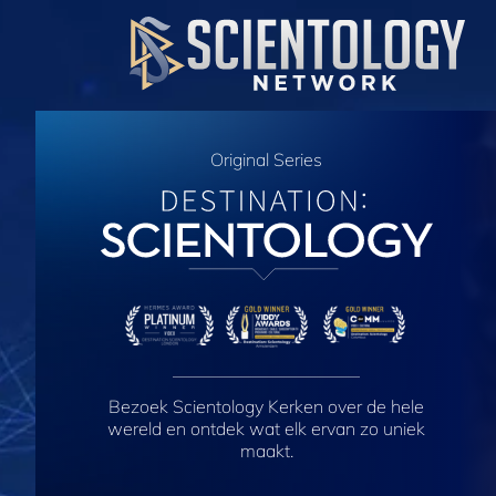
Original Series
Bezoek Scientology Kerken over de hele
wereld en ontdek wat elk ervan zo uniek
maakt.