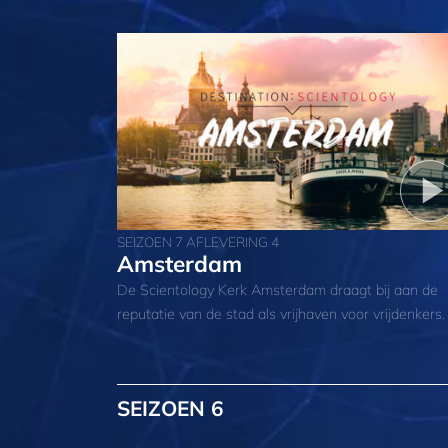
SEIZOEN 7 AFLEVERING 4
Amsterdam
De Scientology Kerk Amsterdam draagt bij aan de
reputatie van de stad als vrijhaven voor vrijdenkers.
SEIZOEN 6