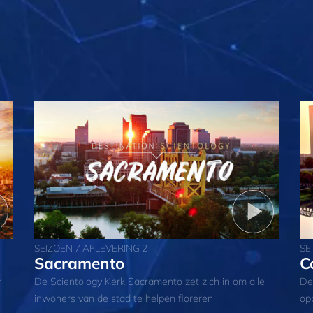
SEIZOEN 7 AFLEVERING 2
SE
Sacramento
C
n
De Scientology Kerk Sacramento zet zich in om alle
De
inwoners van de stad te helpen floreren.
op