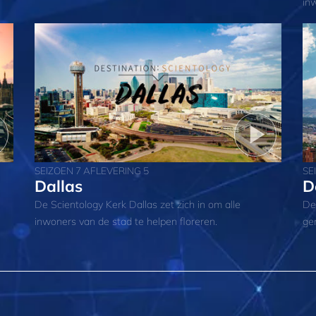
in
SEIZOEN 7 AFLEVERING 5
SE
Dallas
D
De Scientology Kerk Dallas zet zich in om alle
De
inwoners van de stad te helpen floreren.
ge