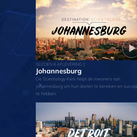
SEIZOEN 6 AFLEVERING 1
Johannesburg
De Scientology Kerk helpt de inwoners van
Johannesburg om hun doelen te bereiken en succes
te hebben.