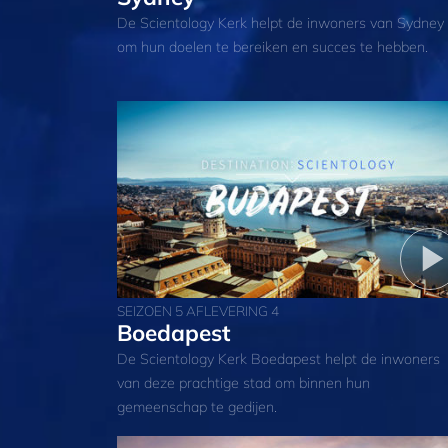
De Scientology Kerk helpt de inwoners van Sydney
om hun doelen te bereiken en succes te hebben.
SEIZOEN 5 AFLEVERING 4
Boedapest
De Scientology Kerk Boedapest helpt de inwoners
van deze prachtige stad om binnen hun
gemeenschap te gedijen.