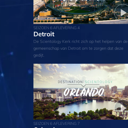
SEIZOEN 6 AFLEVERING 4
Detroit
De Scientology Kerk richt zich op het helpen van de
gemeenschap van Detroit om te zorgen dat deze
gedijt.
SEIZOEN 6 AFLEVERING 7