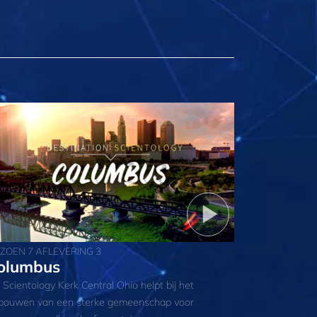
IZOEN 7 AFLEVERING 3
olumbus
 Scientology Kerk Central Ohio helpt bij het
bouwen van een sterke gemeenschap voor