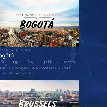
IZOEN 6 AFLEVERING 3
ogotá
 Scientology Kerk Bogotá helpt bij het opbouwen
n een sterke gemeenschap voor inwoners van
e geloofsovertuigingen.