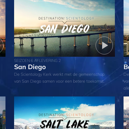
SEIZOEN 6 AFLEVERING 2
SE
San Diego
B
De Scientology Kerk werkt met de gemeenschap
De
van San Diego samen voor een betere toekomst.
va
all