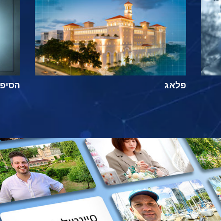
פלאג
הסיפור ה