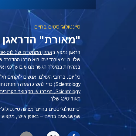
סיינטולוג'יסטים בחיים
"מאורת" הדראגן 
דראגן נמצא ב
ארגון המתקדם של לוס-אנג
שלו. ה-"מאורה" שלו היא מרכז ההדרכה
במהירות במעלה הגשר ממש בוער כמו אש
כל יום, ברחבי העולם, אנשים לוקחים חל
Scientology) כדי להשיג הארה רוחנית וחופש.
Scientology, המרכז או הקבוצה הקרובים אליך
האודיטינג שלך.
'סיינטולוג'יסטים בחיים' מציגה סיינטולוג
שמשגשגים
בחיים – באופן
אישי, מקצועי ו