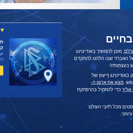
בחיים
קר
'לס
, מוכן להמשיך
באודיטינג
 של האברד שבו הלהט להתקדם
רח
 בעצמותיו!
ק
באודיטינג
(ייעוץ של
מצא את ארגון ה-
כדי להתחיל בהרפתקת
'יסטים מכל רחבי העולם
רוחני.