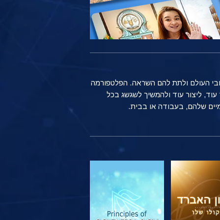
ברחבי העולם ולתת להם השראה. הפלטפורמה
שים רגילים ברחבי העולם משתמשים בטכנולוגיה של Scientology כדי ללמוד עוד, ליצור עוד ולהמשיך לשגשג בכל