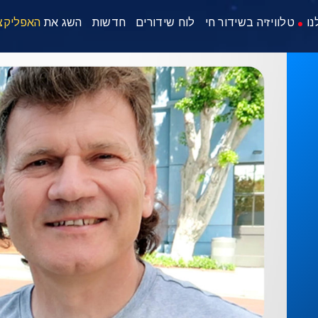
נו
טלוויזיה בשידור חי
לוח שידורים
חדשות
השג את
האפליקצ