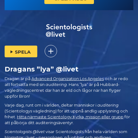
SPELA
Dragans ”lya” @livet
Dragan är på
Advanced Organization Los Angeles
och är redo
att fortsätta med sin
auditering
. Hans ”lya” är på Hubbard-
vägledningscentret där han är eld och lågor när han flyger
uppför Bron!
Varje dag, runt om i världen, deltar människor i
auditering
(Scientologys vägledning) för att uppnå andlig upplysning och
frihet.
Hitta närmaste Scientology Kyrka, mission eller grupp
för
att påbörja ditt auditeringsäventyr.
Scientologists @livet
visar Scientologists från hela världen som
blomstrar
i livet – personligen,
på jobbet och andligen.