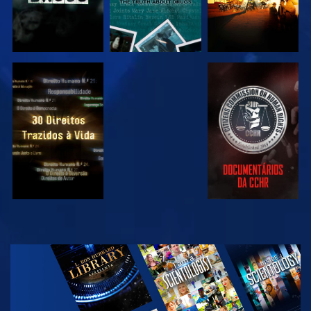
VER
VER
VER
VER
EXPLORAR A
SÉRIE