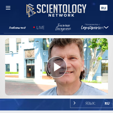
RU
LIVE
Любопытно?
Play
Video
ЯЗЫК:
RU