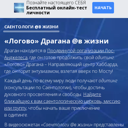
Познайте настоящего СЕБЯ
Бесплатный онлайн-тест
НАЧАТЬ
личности
САЕНТОЛОГИ @В ЖИЗНИ
«Логово» Драгана @в жизни
Драган находится в
Продвинутой организации Лос-
Анджелеса
, где он готов продолжить свой
одитинг
.
«Логово» Драгана – Направляющий центр Хаббарда,
где он горит энтузиазмом, взлетая вверх по Мосту!
Каждый день по всему миру люди получают
одитинг
(консультации по Саентологии), чтобы достичь
духовного просветления и свободы.
Найдите
ближайшую к вам саентологическую церковь, миссию
или группу
, чтобы начать ваше приключение
в одитинге.
В видеосюжетах
«Саентологи @в жизни»
представлены