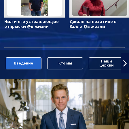
Нил и его устрашающие
Джилл на позитиве в
отпрыски @в жизни
Вэлли @в жизни
Наши
Введение
Кто мы
церкви