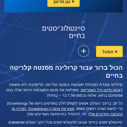
נגן סרטון
הפעל
הכול ברור עבור קרולינה מסנטה קלריטה
בחיים
קרולינה עובדת כמנהלת חשבונות בסנטה קלריטה, קליפורניה. היא נמצאת
ב
ארגון סיינט-היל האמריקאי
, וממלאת את פנקס החשבונות הרוחני שלה במה
שמסתכם ברוגע, שלווה ובסופו של דבר – בהירות.
כל יום, ברחבי העולם, אנשים לוקחים חלק
באודיטינג
(ייעוץ של Scientology)
כדי להשיג הארה רוחנית וחופש.
מצא את ארגון ה-Scientology, המרכז או
הקבוצה הקרובים אליך
כדי להתחיל בהרפתקת האודיטינג שלך.
'סיינטולוג'יסטים בחיים' מציגה סיינטולוג'יסטים מכל רחבי העולם שמשגשגים