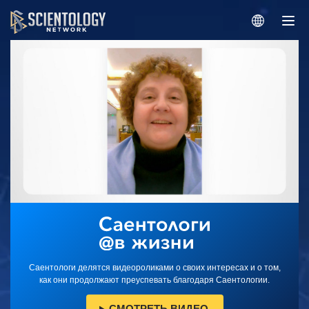
Саентологи делятся видеороликами о своих интересах и о том,
как они продолжают преуспевать благодаря Саентологии.
СМОТРЕТЬ ВИДЕО