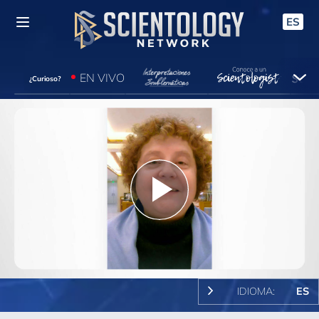
ES
EN VIVO
¿Curioso?
Play
Video
IDIOMA:
ES