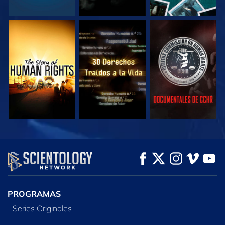
VE
VE
VE
VE
VE
EXPLORA LAS
SERIES
PROGRAMAS
Series Originales