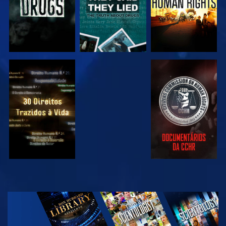
VER
VER
VER
VER
EXPLORAR A
SÉRIE