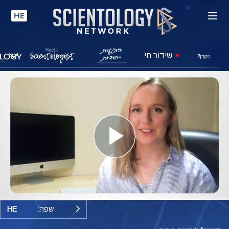
HE
שידור חי
סקרן?
Play
Video
שפה:
HE