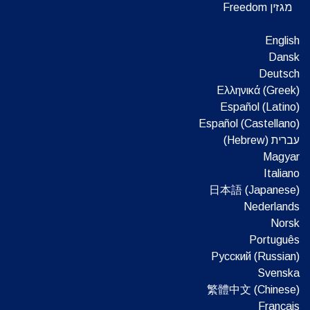
מגזין Freedom
English
Dansk
Deutsch
Ελληνικά (Greek)
Español (Latino)
Español (Castellano)
עברית (Hebrew)‏
Magyar
Italiano
日本語 (Japanese)
Nederlands
Norsk
Português
Русский (Russian)
Svenska
繁體中文 (Chinese)
Français