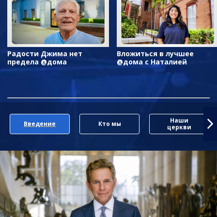
Радости Джима нет
Вложиться в лучшее
предела @дома
@дома с Наталией
Наши
Введение
Кто мы
церкви