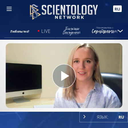
RU
LIVE
Любопытно?
Play
Video
ЯЗЫК:
RU