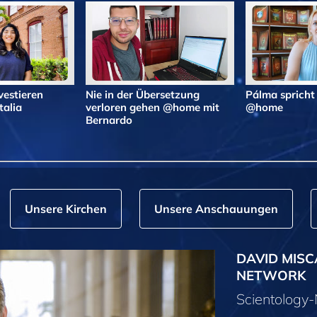
vestieren
Nie in der Übersetzung
Pálma spricht
alia
verloren gehen @home mit
@home
Bernardo
Unsere Kirchen
Unsere Anschauungen
DAVID MISC
NETWORK
Scientolog