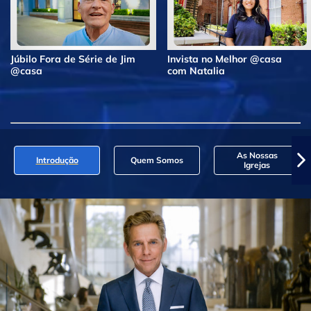
Júbilo Fora de Série de Jim
Invista no Melhor @casa
@casa
com Natalia
As Nossas
Introdução
Quem Somos
Igrejas