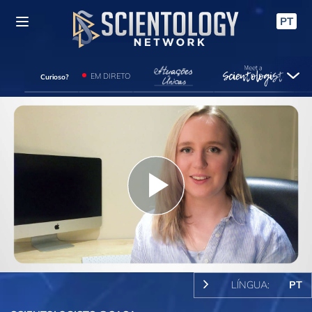
PT
EM DIRETO
Curioso?
Play
Video
LÍNGUA:
PT