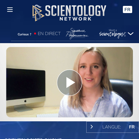
FR
EN DIRECT
Curieux ?
Play
Video
LANGUE:
FR