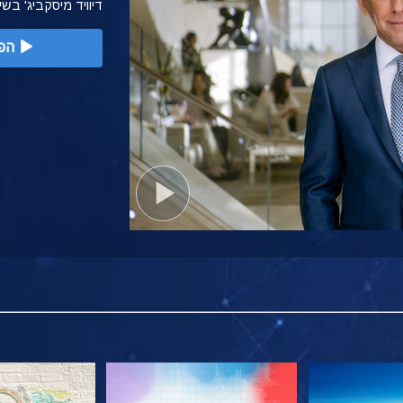
דיוויד מיסקביג' בש
הפ