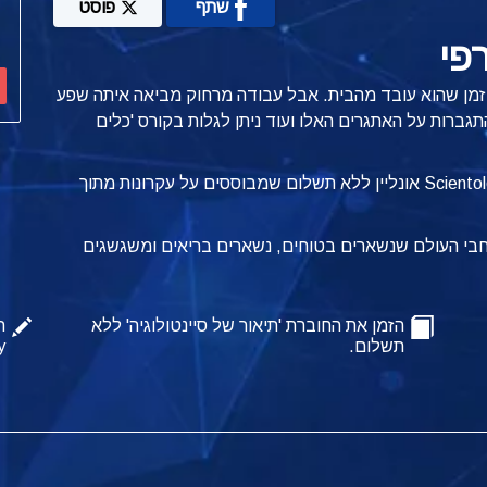
שתף
פוסט
פי
זמן שהוא עובד מהבית. אבל עבודה מרחוק מביאה איתה שפע
גברות על האתגרים האלו ועוד ניתן לגלות
בקורס 'כלים
הוא אחד מתוך 19 קורסי Scientology אונליין ללא תשלום שמבוססים על עקרונות מתוך
רחבי העולם שנשארים בטוחים, נשארים בריאים ומשגשגים
הזמן את החוברת 'תיאור של סיינטולוגיה' ללא
ה
תשלום.
y