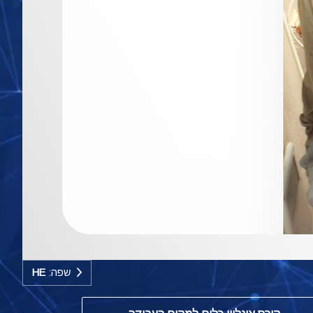
שפה:
HE