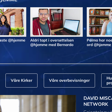
 beste @hjemme
Aldri tapt i oversettelsen
Pálma har noe
@hjemme med Bernardo
ord @hjemme
Hu
Våre Kirker
Våre overbevisninger
pr
DAVID MISC
NETWORK