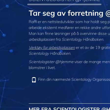
Tar seg av forretning
Raffi er en nettstedutvikler som har holdt seg
arbeide eksternt medfører en rekke andre utford
Man kan finne løsninger på å overvinne disse u
arbeidsplassen
fra
Scientology Håndboken
.
Verktøy for arbeidsplassen
er et av de 19 grati
Scientology Håndboken
.
Scientologister @hjemme
viser de mange menne
blomstrer i livet.
Finn din nærmeste Scientology Organisas
MER FRA SCIENTOLOGISTER @