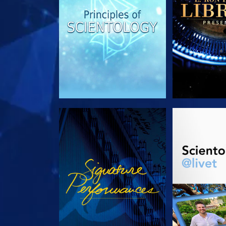
SE
UTFORSK