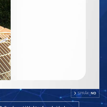
SPRÅK:
NO