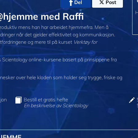
Del
Post
H
 @hjemme med Raffi
 produktiv mens han har arbeidet hjemmefra. Men å
ringer når det gjelder effektivitet og kommunikasjon.
tfordringene og mere til på kurset
Verktøy for
s Scientology online-kursene basert på prinsippene fra
sker over hele kloden som holder seg trygge, friske og
jon
Bestill et gratis hefte
En beskrivelse av Scientology
HJEMME