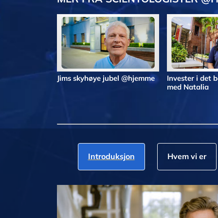
Jims skyhøye jubel @hjemme
Invester i det
med Natalia
Introduksjon
Hvem vi er