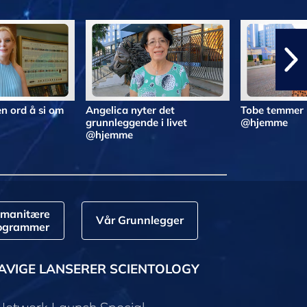
n ord å si om
Angelica nyter det
Tobe temmer 
grunnleggende i livet
@hjemme
@hjemme
manitære
Vår Grunnlegger
ogrammer
AVIGE LANSERER SCIENTOLOGY