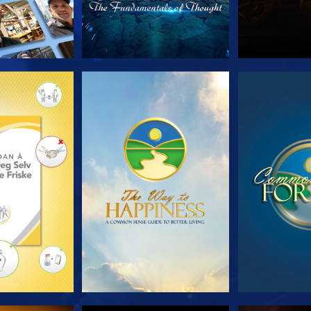
 SERIEN
SE
S