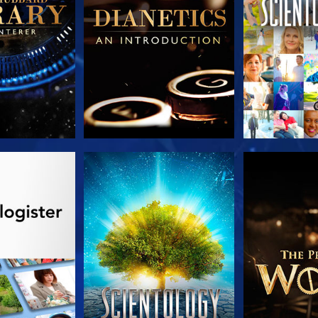
 SERIEN
SE
UTFORSK