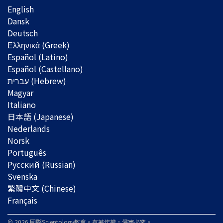
English
Dansk
Deutsch
Ελληνικά (Greek)
Español (Latino)
Español (Castellano)
Magyar
Italiano
日本語 (Japanese)
Nederlands
Norsk
Português
Русский (Russian)
Svenska
繁體中文 (Chinese)
Français
© 2026 國際
Scientology
教會。有著作權，侵害必究。