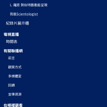
L. 羅恩 賀伯特圖書館呈現
我是
Scientologist
紀錄片展示櫃
電視直播
時間表
有關聯播網
前言
觀賞方式
多媒體室
回饋
宣傳資源
在哪裡觀看