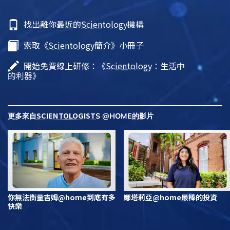
找出離你最近的
Scientology
機構
索取《
Scientology
簡介》小冊子
開始免費線上研修：《
Scientology
：生活中
的利器》
SCIENTOLOGIST
更多來自
S @HOME的影片
你無法衡量吉姆@home到底有多
娜塔莉亞@home最棒的投資
快樂