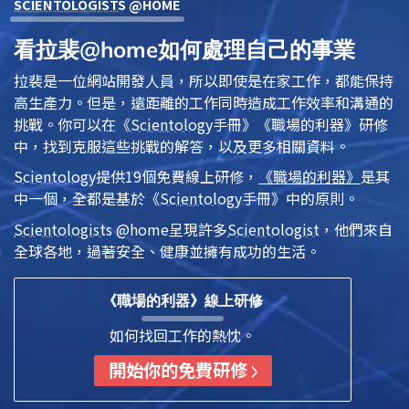
SCIENTOLOGIST
S @HOME
看拉裴@home如何處理自己的事業
拉裴是一位網站開發人員，所以即使是在家工作，都能保持
高生產力。但是，遠距離的工作同時造成工作效率和溝通的
挑戰。你可以在
《
Scientology
手冊》
《職場的利器》
研修
中，找到克服這些挑戰的解答，以及更多相關資料。
Scientology
提供19個免費線上研修，
《職場的利器》
是其
中一個，全都是基於
《
Scientology
手冊》
中的原則。
Scientologist
s @home
呈現許多
Scientologist
，他們來自
全球各地，過著安全、健康並擁有成功的生活。
《職場的利器》線上研修
如何找回工作的熱忱。
開始你的免費研修