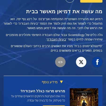
מה עושה את דמיאן מאושר בבית
דמיאן הוא מהעיירה השוויצרית המקסימה אצ'יצ'נס. על רקע נוף יפה, הוא
מתעמל כדי לשמור את גופו חזק ולומד את הספר
'בעיות העבודה' כדי לשמור
את הראש שלו חיובי. וזה מה שעושה את דמיאן ממש מאושר.
גלה כלים של Scientology עבור עולם העבודה היומיומי ותהליכים מהפכניים
שיחזירו שמחה לחיים בספר '
בעיות העבודה
'.
'סיינטולוג'יסטים בבית' מציג את האנשים הרבים ברחבי העולם שנשארים
בטוחים, נשארים בריאים ומשגשגים בחיים.
מידע נוסף
מרגיש מרוגז בגלל העבודה?
גלה את העקרונות והחוקים הראשיים שחלים על
כל פעילות, על כל בעיה של עבודה.