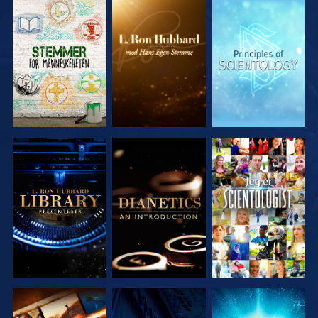
UTFORSK
UTFORSK
UTFORSK
SERIEN
SERIEN
SERIEN
UTFORSK
UTFORSK
SE
SERIEN
SERIEN