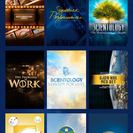
UTFORSK
SE
UTFORSK
SERIEN
SERIEN
UTFORSK
UTFORSK
SE
SERIEN
SERIEN
SE
SE
SE